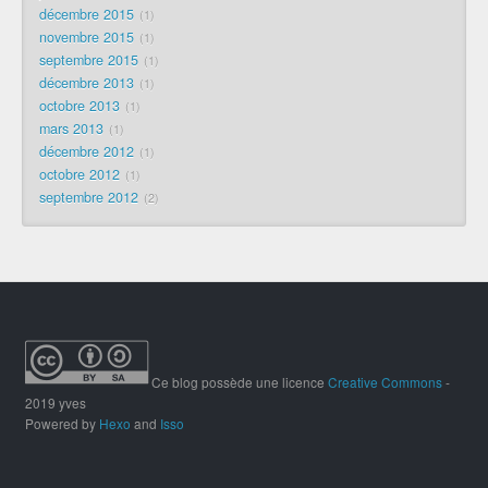
décembre 2015
1
novembre 2015
1
septembre 2015
1
décembre 2013
1
octobre 2013
1
mars 2013
1
décembre 2012
1
octobre 2012
1
septembre 2012
2
Ce blog possède une licence
Creative Commons
-
2019 yves
Powered by
Hexo
and
Isso