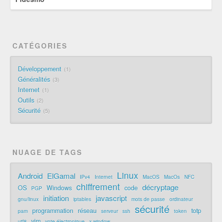
CATÉGORIES
Développement
1
Généralités
3
Internet
1
Outils
2
Sécurité
5
NUAGE DE TAGS
Linux
Android
ElGamal
IPv4
Internet
MacOS
MacOs
NFC
chiffrement
décryptage
OS
Windows
code
PGP
initiation
javascript
gnu/linux
iptables
mots de passe
ordinateur
sécurité
programmation
réseau
totp
pam
serveur
ssh
token
vim
utf8
vote électronique
x-window