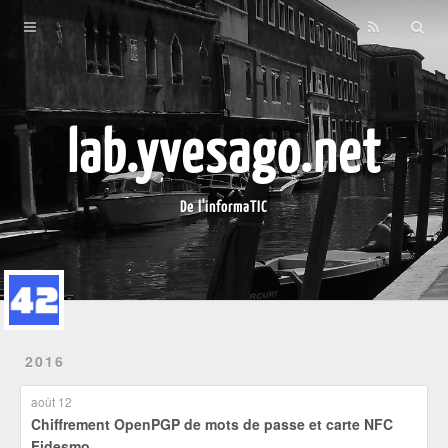
Home
À propos
Archives
lab.yvesago.net
De l'informaTIC
2016
août 12
Chiffrement OpenPGP de mots de passe et carte NFC
Fidesmo