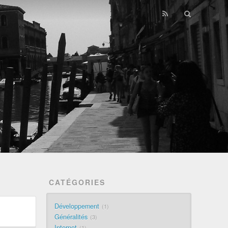
CATÉGORIES
Développement
1
Généralités
3
Internet
1