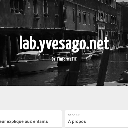
lab.yvesago.net
De l'informaTIC
sept. 25
eur expliqué aux enfants
À propos