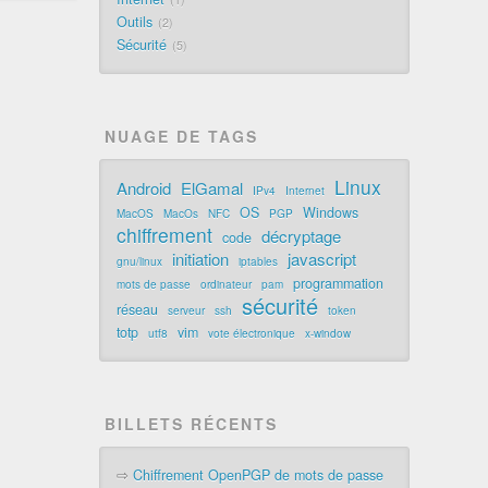
Outils
2
Sécurité
5
NUAGE DE TAGS
Linux
Android
ElGamal
IPv4
Internet
OS
Windows
MacOS
MacOs
NFC
PGP
chiffrement
décryptage
code
initiation
javascript
gnu/linux
iptables
programmation
mots de passe
ordinateur
pam
sécurité
réseau
serveur
ssh
token
totp
vim
utf8
vote électronique
x-window
BILLETS RÉCENTS
⇨
Chiffrement OpenPGP de mots de passe