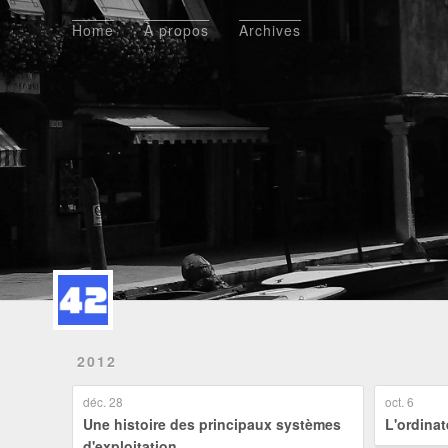
Home
À propos
Archives
Home
À propos
Archives
2012
déc. 28
oct. 6
Une histoire des principaux systèmes
L'ordinat
d'exploitation