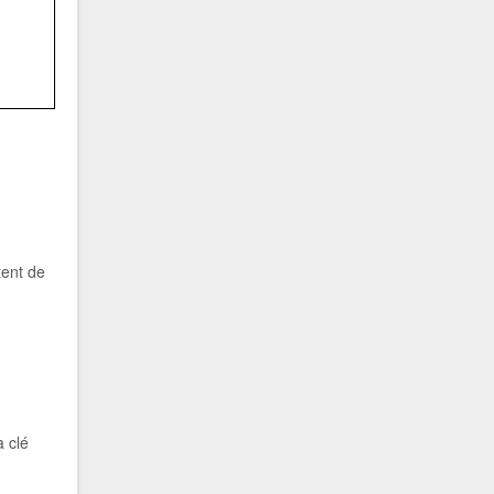
tent de
a clé