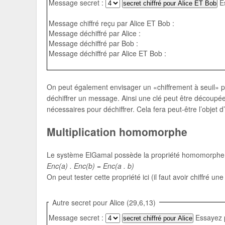
Message secret :
Es
Message chiffré reçu par Alice ET Bob :
Message déchiffré par Alice :
Message déchiffré par Bob :
Message déchiffré par Alice ET Bob :
On peut également envisager un «chiffrement à seuil» p
déchiffrer un message. Ainsi une clé peut être découpée
nécessaires pour déchiffrer. Cela fera peut-être l’objet d’u
Multiplication homomorphe
Le système ElGamal possède la propriété homomorphe de
Enc(a) . Enc(b) = Enc(a . b)
On peut tester cette propriété ici (il faut avoir chiffré un
Autre secret pour Alice (29,6,13)
Message secret :
Essayez p