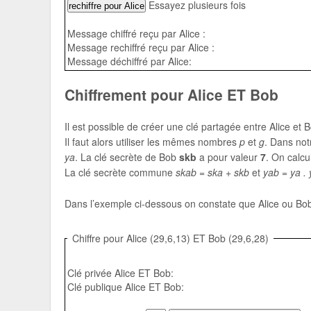
Essayez plusieurs fois
Message chiffré reçu par Alice :
Message rechiffré reçu par Alice :
Message déchiffré par Alice:
Chiffrement pour Alice ET Bob
Il est possible de créer une clé partagée entre Alice et
Il faut alors utiliser les mêmes nombres
p
et
g
. Dans not
ya
. La clé secrète de Bob
skb
a pour valeur
7
. On calcu
La clé secrète commune
skab = ska + skb
et
yab = ya .
Dans l’exemple ci-dessous on constate que Alice ou Bob
Chiffre pour Alice (29,6,13) ET Bob (29,6,28)
Clé privée Alice ET Bob:
Clé publique Alice ET Bob: