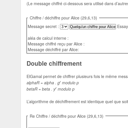
(Le message chiffré ci-dessous sera utilisé dans d’autre
Chiffre / déchiffre pour Alice (29,6,13)
Message secret :
Essaye
aléa de calcul interne :
Message chiffré reçu par Alice :
Message déchiffré par Alice:
Double chiffrement
ElGamal permet de chiffrer plusieurs fois le même mess
r
alphaR = alpha . g
modulo p
r
betaR = beta . y
modulo p
L’algorithme de déchiffrement est identique quel que soi
Re Chiffre / déchiffre pour Alice (29,6,13)