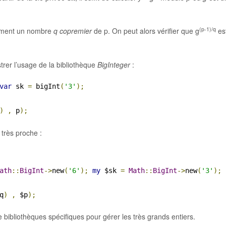
(p-1)/q
alement un nombre
q
copremier
de p. On peut alors vérifier que g
es
strer l’usage de la bibliothèque
BigInteger
:
var
 sk 
=
 bigInt
(
'3'
);
)
,
 p
);
 très proche :
ath
::
BigInt
->
new
(
'6'
);
my
 $sk 
=
Math
::
BigInt
->
new
(
'3'
);
q
)
,
 $p
);
bibliothèques spécifiques pour gérer les très grands entiers.