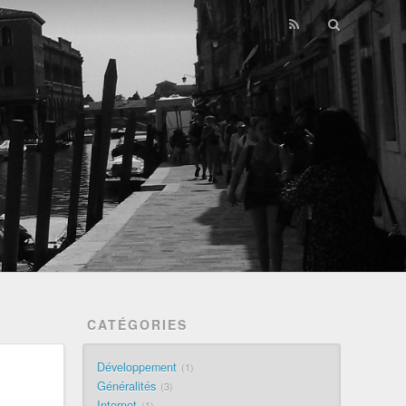
CATÉGORIES
Développement
1
Généralités
3
Internet
1