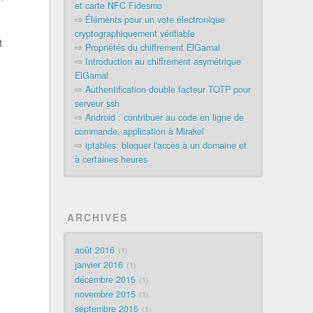
et carte NFC Fidesmo
⇨
Éléments pour un vote électronique
cryptographiquement vérifiable
t
⇨
Propriétés du chiffrement ElGamal
⇨
Introduction au chiffrement asymétrique
ElGamal
⇨
Authentification double facteur TOTP pour
serveur ssh
⇨
Android : contribuer au code en ligne de
commande, application à Mirakel
⇨
iptables: bloquer l'accès à un domaine et
à certaines heures
ARCHIVES
août 2016
1
janvier 2016
1
décembre 2015
1
novembre 2015
1
septembre 2015
1