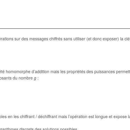
tions sur des messages chiffrés sans utiliser (et donc exposer) la clé
iété homomorphe d’addition mais les propriétés des puissances permet
xposants du nombre
g
:
es en les chiffrant / déchiffrant mais l’opération est longue et expose l
logarithmes discrets des solutions possibles.