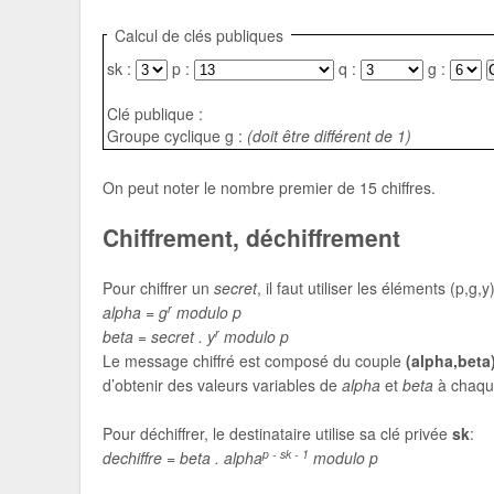
Calcul de clés publiques
sk :
p :
q :
g :
Clé publique :
Groupe cyclique g :
(doit être différent de 1)
On peut noter le nombre premier de 15 chiffres.
Chiffrement, déchiffrement
Pour chiffrer un
secret
, il faut utiliser les éléments (p,g
r
alpha = g
modulo p
r
beta = secret . y
modulo p
Le message chiffré est composé du couple
(alpha,beta
d’obtenir des valeurs variables de
alpha
et
beta
à chaqu
Pour déchiffrer, le destinataire utilise sa clé privée
sk
:
p - sk - 1
dechiffre = beta . alpha
modulo p