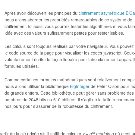
Après avoir découvert les principes du
chiffrement asymétrique ElG
nous allons aborder les propriétés remarquables de ce système de
chiffrement. Ici aussi vous pourrez tester les algorithmes et vous fai
idée avec des valeurs suffisamment petites pour rester lisibles.
Les calculs sont toujours réalisés par votre navigateur. Vous pouvez 
le code source de la page pour visualiser les codes javascript. Ceux-
volontairement écrits de façon linéaire pour faire clairement apparaître 
formules utilisées.
Comme certaines formules mathématiques sont relativement compl
nous allons utiliser la bibliothèque
BigInteger
de Peter Olson pour m
de grands entiers. Cette bibliothèque peut gérer sans problème des
nombres de 2048 bits ou 610 chiffres. Il s’agit de la taille recomma
nos jours pour s’assurer de la robustesse du chiffrement.
sk
artir de la clé privée
sk
, il suffit de calculer
y = g
modulo p
où
g
est u