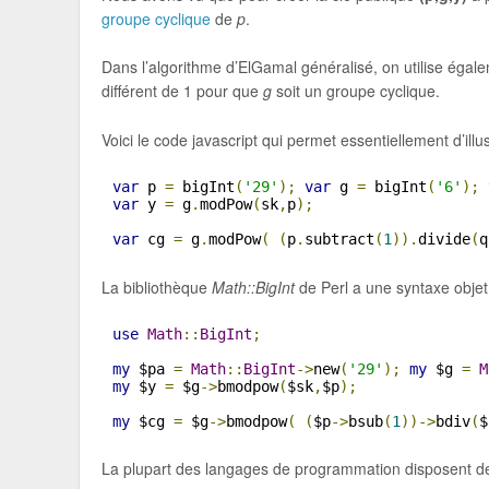
groupe cyclique
de
p
.
Dans l’algorithme d’ElGamal généralisé, on utilise ég
différent de 1 pour que
g
soit un groupe cyclique.
Voici le code javascript qui permet essentiellement d’illu
var
 p 
=
 bigInt
(
'29'
);
var
 g 
=
 bigInt
(
'6'
);
var
 y 
=
 g
.
modPow
(
sk
,
p
);
var
 cg 
=
 g
.
modPow
(
(
p
.
subtract
(
1
)).
divide
(
q
La bibliothèque
Math::BigInt
de Perl a une syntaxe objet
use
Math
::
BigInt
;
my
 $pa 
=
Math
::
BigInt
->
new
(
'29'
);
my
 $g 
=
M
my
 $y 
=
 $g
->
bmodpow
(
$sk
,
$p
);
my
 $cg 
=
 $g
->
bmodpow
(
(
$p
->
bsub
(
1
))->
bdiv
(
$
La plupart des langages de programmation disposent de 