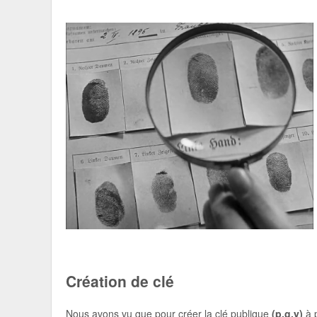
Création de clé
Nous avons vu que pour créer la clé publique
(p,g,y)
à p