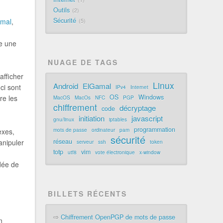
Outils
2
Sécurité
amal
,
5
re une
NUAGE DE TAGS
afficher
Linux
Android
ElGamal
ci sont
IPv4
Internet
OS
Windows
les
MacOS
MacOs
NFC
PGP
chiffrement
décryptage
code
initiation
javascript
gnu/linux
iptables
programmation
exes,
mots de passe
ordinateur
pam
sécurité
réseau
anipuler
serveur
ssh
token
totp
vim
utf8
vote électronique
x-window
ndée de
BILLETS RÉCENTS
⇨
Chiffrement OpenPGP de mots de passe
n