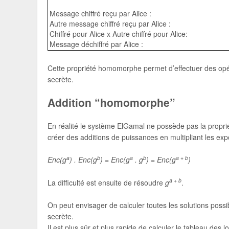
Message chiffré reçu par Alice :
Autre message chiffré reçu par Alice :
Chiffré pour Alice x Autre chiffré pour Alice:
Message déchiffré par Alice :
Cette propriété homomorphe permet d’effectuer des opéra
secrète.
Addition “homomorphe”
En réalité le système ElGamal ne possède pas la propr
créer des additions de puissances en multipliant les e
a
b
a
b
a + b
Enc(g
) . Enc(g
) = Enc(g
. g
) = Enc(g
)
a + b
La difficulté est ensuite de résoudre
g
.
On peut envisager de calculer toutes les solutions possibl
secrète.
Il est plus sûr et plus rapide de calculer le tableau des 