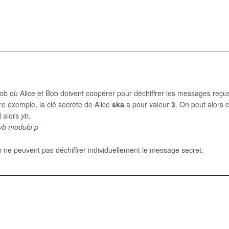
 Bob où Alice et Bob doivent coopérer pour déchiffrer les messages reçu
re exemple, la clé secrète de Alice
ska
a pour valeur
3
. On peut alors c
l alors
yb
.
 yb modulo p
 ne peuvent pas déchiffrer individuellement le message secret: