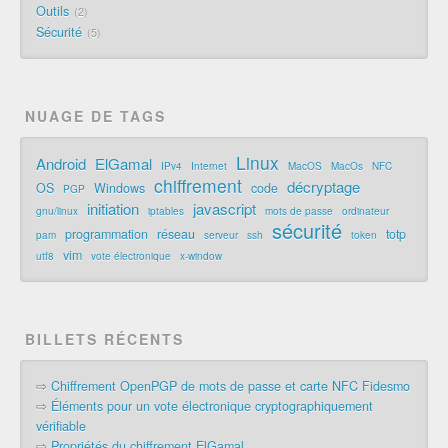
Outils
2
Sécurité
5
NUAGE DE TAGS
Linux
Android
ElGamal
IPv4
Internet
MacOS
MacOs
NFC
chiffrement
décryptage
OS
Windows
code
PGP
initiation
javascript
gnu/linux
iptables
mots de passe
ordinateur
sécurité
programmation
réseau
totp
pam
serveur
ssh
token
vim
utf8
vote électronique
x-window
BILLETS RÉCENTS
⇨
Chiffrement OpenPGP de mots de passe et carte NFC Fidesmo
⇨
Éléments pour un vote électronique cryptographiquement
vérifiable
⇨
Propriétés du chiffrement ElGamal