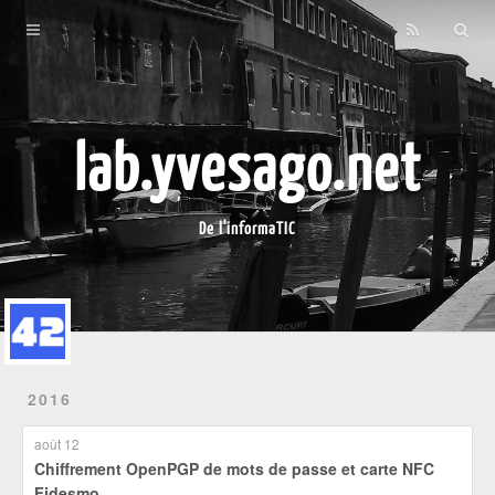
Home
À propos
Archives
lab.yvesago.net
De l'informaTIC
2016
août 12
Chiffrement OpenPGP de mots de passe et carte NFC
Fidesmo